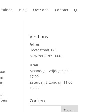
e tuinen
Blog
Over ons
Contact
Vind ons
Adres
Hoofdstraat 123
New York, NY 10001
Uren
Maandag—vrijdag: 9:00–
door
17:00
 Om
Zaterdag & zondag: 11:00–
lt
15:00
dat
Zoeken
elpen