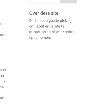
t
Over deze site
k
Dit kan een goede plek zijn
n
om jezelf en je site te
introduceren of wat credits
mte.
op te nemen.
moet
 geen
lijk
en.
ste