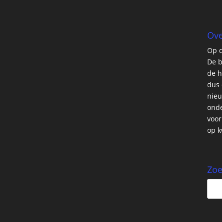
Ove
Op d
De b
de h
dus 
nieu
onde
voor
op k
Zo