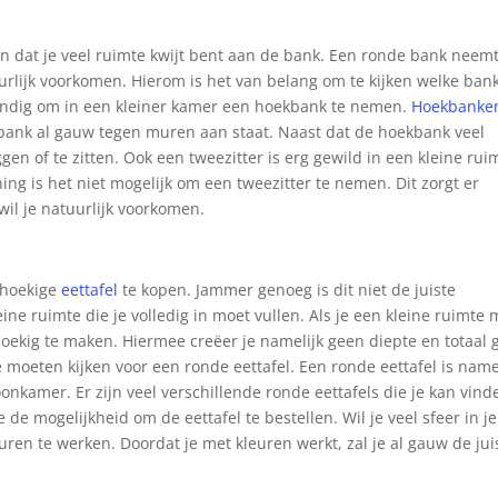
n dat je veel ruimte kwijt bent aan de bank. Een ronde bank neem
uurlijk voorkomen. Hierom is het van belang om te kijken welke ban
standig om in een kleiner kamer een hoekbank te nemen.
Hoekbanke
kbank al gauw tegen muren aan staat. Naast dat de hoekbank veel
gen of te zitten. Ook een tweezitter is erg gewild in een kleine rui
g is het niet mogelijk om een tweezitter te nemen. Dit zorgt er
 wil je natuurlijk voorkomen.
thoekige
eettafel
te kopen. Jammer genoeg is dit niet de juiste
ine ruimte die je volledig in moet vullen. Als je een kleine ruimte 
thoekig te maken. Hiermee creëer je namelijk geen diepte en totaal
je moeten kijken voor een ronde eettafel. Een ronde eettafel is name
oonkamer. Er zijn veel verschillende ronde eettafels die je kan vind
 de mogelijkheid om de eettafel te bestellen. Wil je veel sfeer in je
en te werken. Doordat je met kleuren werkt, zal je al gauw de jui