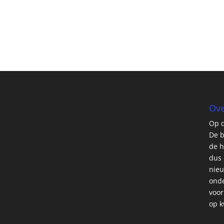
Ove
Op d
De b
de h
dus 
nieu
onde
voor
op k