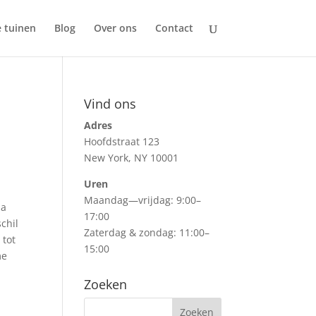
e tuinen
Blog
Over ons
Contact
Vind ons
Adres
Hoofdstraat 123
New York, NY 10001
Uren
Maandag—vrijdag: 9:00–
ma
17:00
chil
Zaterdag & zondag: 11:00–
 tot
15:00
me
Zoeken