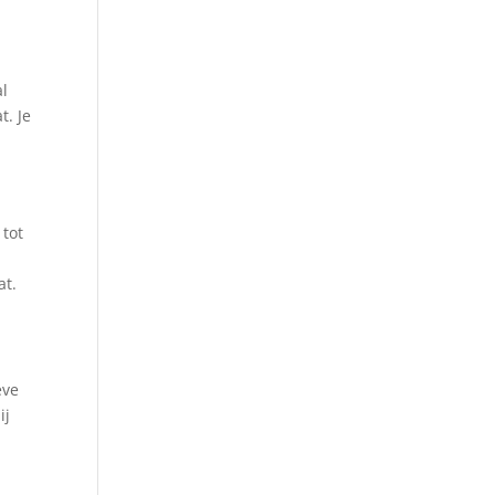
al
t. Je
 tot
at.
eve
ij