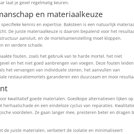
aar laat je gevel regelmatig keuren.
manschap en materiaalkeuze
pecifieke kennis en expertise. Baksteen is een natuurlijk materia
ht. De juiste materiaalkeuze is daarom bepalend voor het resultaa
structuur aansluit, en de mortelsamenstelling moet kloppen.
en en verdere schade.
akte fouten, zoals het gebruik van te harde mortel, het niet
vel en het niet goed aanbrengen van voegen. Deze fouten leiden
ls het vervangen van individuele stenen, het aanvullen van
iale restauratiemortels garanderen een duurzaam en mooi resulta
ont
oor kwalitatief goede materialen. Goedkope alternatieven lijken op
tot herhaalschade en een eindeloze cyclus van reparaties. Kwalitati
sche voordelen. Ze gaan langer mee, presteren beter en dragen b
t de juiste materialen, verbetert de isolatie en minimaliseert