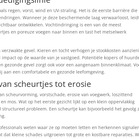
als regen, vorst, wind en UV-straling. Het is de eerste barrière die
endringen. Wanneer je deze beschermende laag verwaarloost, leid
ichtbaar ontwikkelen. Vochtindringing is een van de meest
rtjes en poreuze voegen naar binnen en tast het metselwerk
n verzwakte gevel. Kieren en tocht verhogen je stookkosten aanzienl
 impact op de waarde van je vastgoed. Potentiële kopers of huurd
Een gezonde gevel zorgt ook voor een aangenaam binnenklimaat. Vo
 bij aan een comfortabele en gezonde leefomgeving.
an scheurtjes tot erosie
an scheurvorming, vorstschade, erosie van voegwerk, loszittend
en mos. Wat op het eerste gezicht lijkt op een klein oppervlakkig
 structureel probleem. Een scheurtje kan bijvoorbeeld het gevolg z
ng.
ofessionals weten waar ze op moeten letten en herkennen signale
mt dat kleine schades uitgroeien tot grote en kostbare reparaties. 