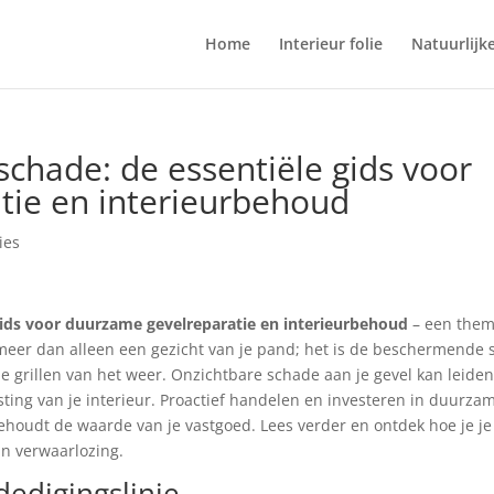
Home
Interieur folie
Natuurlijk
chade: de essentiële gids voor
tie en interieurbehoud
ies
ids voor duurzame gevelreparatie en interieurbehoud
– een the
s meer dan alleen een gezicht van je pand; het is de beschermende s
e grillen van het weer. Onzichtbare schade aan je gevel kan leiden
sting van je interieur. Proactief handelen en investeren in duurza
ehoudt de waarde van je vastgoed. Lees verder en ontdek hoe je je
an verwaarlozing.
dedigingslinie