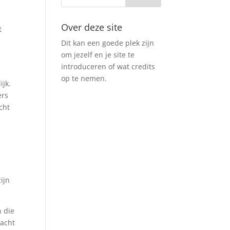
Over deze site
t
Dit kan een goede plek zijn
om jezelf en je site te
introduceren of wat credits
op te nemen.
ijk.
ers
cht
ijn
n die
Wacht