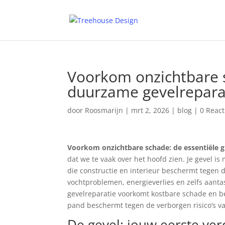
Voorkom onzichtbare s
duurzame gevelrepara
door
Roosmarijn
|
mrt 2, 2026
|
blog
|
0 React
Voorkom onzichtbare schade: de essentiële g
dat we te vaak over het hoofd zien. Je gevel i
die constructie en interieur beschermt tegen d
vochtproblemen, energieverlies en zelfs aanta
gevelreparatie voorkomt kostbare schade en b
pand beschermt tegen de verborgen risico’s v
De gevel: jouw eerste ver