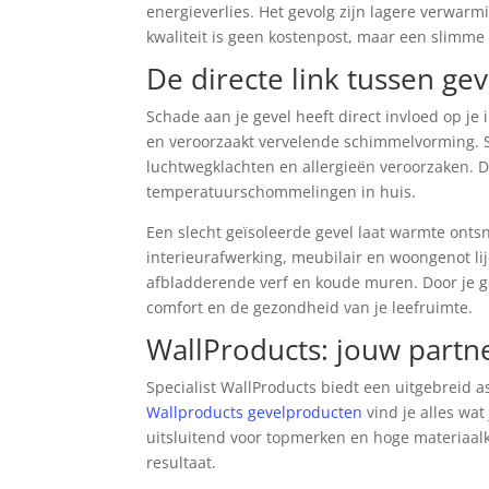
energieverlies. Het gevolg zijn lagere verwarm
kwaliteit is geen kostenpost, maar een slimme 
De directe link tussen gev
Schade aan je gevel heeft direct invloed op je
en veroorzaakt vervelende schimmelvorming. S
luchtwegklachten en allergieën veroorzaken. D
temperatuurschommelingen in huis.
Een slecht geïsoleerde gevel laat warmte onts
interieurafwerking, meubilair en woongenot l
afbladderende verf en koude muren. Door je g
comfort en de gezondheid van je leefruimte.
WallProducts: jouw partn
Specialist WallProducts biedt een uitgebreid a
Wallproducts gevelproducten
vind je alles wat
uitsluitend voor topmerken en hoge materiaalk
resultaat.