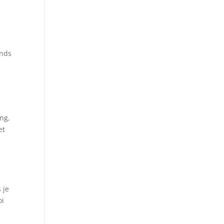
onds
ng,
et
 je
oi