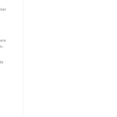
lier
gere
n,
de