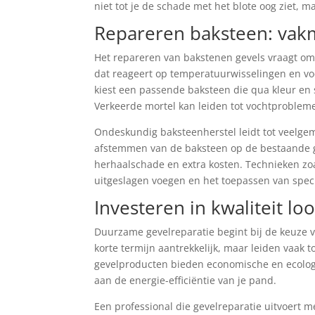
niet tot je de schade met het blote oog ziet, m
Repareren baksteen
: vak
Het repareren van bakstenen gevels vraagt om s
dat reageert op temperatuurwisselingen en voc
kiest een passende baksteen die qua kleur en 
Verkeerde mortel kan leiden tot vochtproblem
Ondeskundig baksteenherstel leidt tot veelgema
afstemmen van de baksteen op de bestaande ge
herhaalschade en extra kosten. Technieken zoa
uitgeslagen voegen en het toepassen van spec
Investeren in kwaliteit lo
Duurzame gevelreparatie begint bij de keuze v
korte termijn aantrekkelijk, maar leiden vaak 
gevelproducten bieden economische en ecologi
aan de energie-efficiëntie van je pand.
Een professional die gevelreparatie uitvoert me