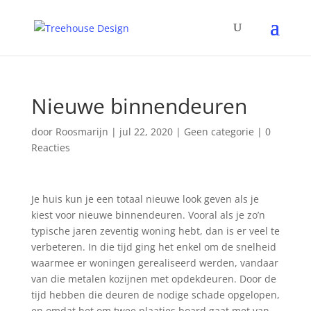
Nieuwe binnendeuren
door
Roosmarijn
|
jul 22, 2020
|
Geen categorie
|
0
Reacties
Je huis kun je een totaal nieuwe look geven als je
kiest voor nieuwe binnendeuren. Vooral als je zo’n
typische jaren zeventig woning hebt, dan is er veel te
verbeteren. In die tijd ging het enkel om de snelheid
waarmee er woningen gerealiseerd werden, vandaar
van die metalen kozijnen met opdekdeuren. Door de
tijd hebben die deuren de nodige schade opgelopen,
en omdat het om twee plaatjes board gaat met van