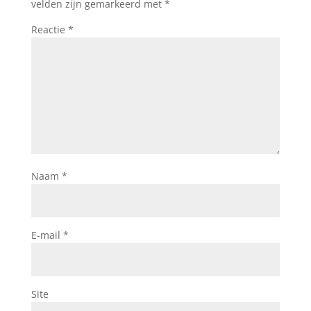
velden zijn gemarkeerd met
*
Reactie
*
Naam
*
E-mail
*
Site