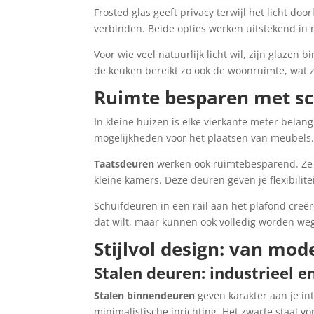
Frosted glas geeft privacy terwijl het licht doo
verbinden. Beide opties werken uitstekend in m
Voor wie veel natuurlijk licht wil, zijn glaze
de keuken bereikt zo ook de woonruimte, wat 
Ruimte besparen met sc
In kleine huizen is elke vierkante meter belang
mogelijkheden voor het plaatsen van meubels. Ze
Taatsdeuren
werken ook ruimtebesparend. Ze k
kleine kamers. Deze deuren geven je flexibiliteit
Schuifdeuren in een rail aan het plafond creë
dat wilt, maar kunnen ook volledig worden we
Stijlvol design: van mod
Stalen deuren: industrieel e
Stalen binnendeuren
geven karakter aan je int
minimalistische inrichting. Het zwarte staal v