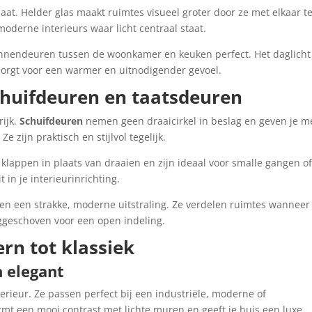
rlaat. Helder glas maakt ruimtes visueel groter door ze met elkaar t
oderne interieurs waar licht centraal staat.
n binnendeuren tussen de woonkamer en keuken perfect. Het daglicht
zorgt voor een warmer en uitnodigender gevoel.
huifdeuren en taatsdeuren
rijk.
Schuifdeuren
nemen geen draaicirkel in beslag en geven je m
 zijn praktisch en stijlvol tegelijk.
lappen in plaats van draaien en zijn ideaal voor smalle gangen o
 in je interieurinrichting.
ren een strakke, moderne uitstraling. Ze verdelen ruimtes wanneer 
ggeschoven voor een open indeling.
ern tot klassiek
n elegant
erieur. Ze passen perfect bij een industriële, moderne of
ormt een mooi contrast met lichte muren en geeft je huis een luxe