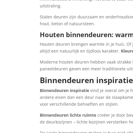
uitstraling.
Stalen deuren zijn duurzaam en onderhoudsvri
hout, beton of natuursteen.
Houten binnendeuren: warm
Houten deuren brengen warmte in je huis. Of j
altijd een natuurlijk en tijdloos karakter.
Kleur
Moderne houten deuren hebben vaak strakke lij
paneeldeuren geven een meer traditionele uits
Binnendeuren inspiratie
Binnendeuren inspiratie
vind je overal om je 
andere eisen dan een deur naar de slaapkam
voor verschillende behoeften en stijlen.
Binnendeuren lichte ruimte
creëer je door be
de deurkozijnen – lichte kozijnen versterken h
De juiste binnendeuren maken je huis niet all