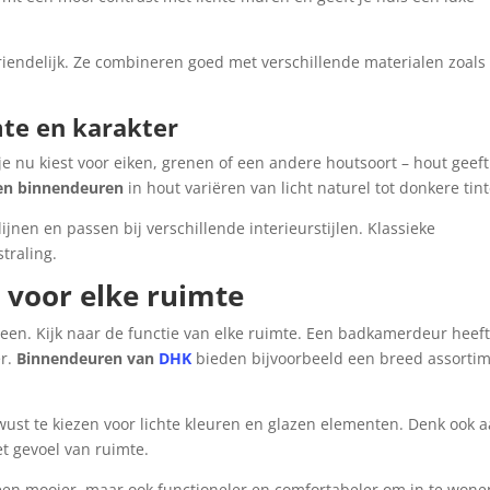
endelijk. Ze combineren goed met verschillende materialen zoals
te en karakter
e nu kiest voor eiken, grenen of een andere houtsoort – hout geeft
en binnendeuren
in hout variëren van licht naturel tot donkere tin
nen en passen bij verschillende interieurstijlen. Klassieke
traling.
 voor elke ruimte
heen. Kijk naar de functie van elke ruimte. Een badkamerdeur heef
er.
Binnendeuren van
DHK
bieden bijvoorbeeld een breed assorti
wust te kiezen voor lichte kleuren en glazen elementen. Denk ook 
et gevoel van ruimte.
een mooier, maar ook functioneler en comfortabeler om in te wone