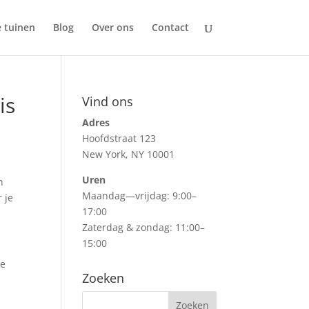
e tuinen
Blog
Over ons
Contact
is
Vind ons
Adres
Hoofdstraat 123
New York, NY 10001
Uren
n
Maandag—vrijdag: 9:00–
 je
17:00
Zaterdag & zondag: 11:00–
15:00
de
Zoeken